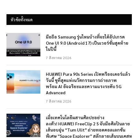
หัวข้อทั้งหมด
มือถือ Samsung รุ่นไหนบ้างที่จะได้อัปเกรด
One UI 9.0 (Android 17) เป็นเวอร์ชั่นสุดท้าย
ในปีนี้
7 สิงหาคม 2026
HUAWEI Pura 90s Series เปิดพรีออเดอร์แล้ว
วันนี้ ชูที่สุดแห่งนวัตกรรมการถ่ายภาพ
พร้อม AI อัจฉริยะและความแรงระดับ 5G
Advanced
7 สิงหาคม 2026
เมื่อเทคโนโลยีผสานศิลปะอย่าง
ลงตัว! HUAWEI FreeClip 2 S จับมือศิลปินลาย
เส้นอบอุ่น “Tum Ulit” ถ่ายทอดคอลเลกชัน
พิเศษ “Space Explorer” สลักลายเส้นบนเคสหู