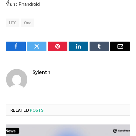
ที่มา : Phandroid
HTC
One
Facebook
Twitter
Pinterest
LinkedIn
Tumblr
Email
Sylenth
RELATED
POSTS