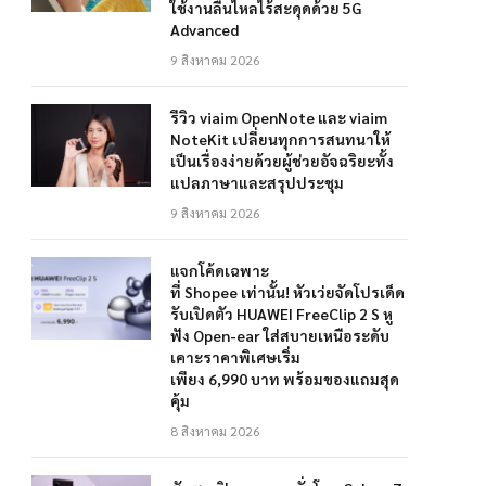
ใช้งานลื่นไหลไร้สะดุดด้วย 5G
Advanced
9 สิงหาคม 2026
รีวิว viaim OpenNote และ viaim
NoteKit เปลี่ยนทุกการสนทนาให้
เป็นเรื่องง่ายด้วยผู้ช่วยอัจฉริยะทั้ง
แปลภาษาและสรุปประชุม
9 สิงหาคม 2026
แจกโค้ดเฉพาะ
ที่ Shopee เท่านั้น! หัวเว่ยจัดโปรเด็ด
รับเปิดตัว HUAWEI FreeClip 2 S หู
ฟัง Open-ear ใส่สบายเหนือระดับ
เคาะราคาพิเศษเริ่ม
เพียง 6,990 บาท พร้อมของแถมสุด
คุ้ม
8 สิงหาคม 2026