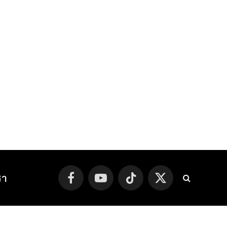
รา
Facebook
YouTube
TikTok
X
(Twitter)