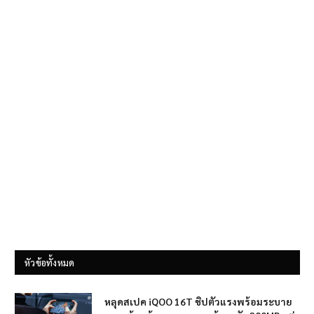
หัวข้อทั้งหมด
หลุดสเปค iQOO 16T ชิปตัวแรงพร้อมระบาย