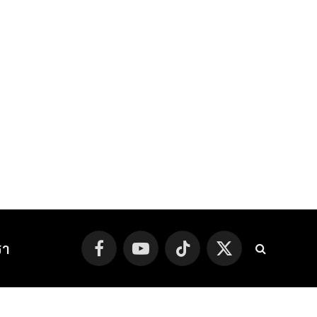
รา
Facebook
YouTube
TikTok
X
(Twitter)