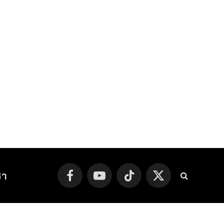
รา
Facebook
YouTube
TikTok
X
(Twitter)