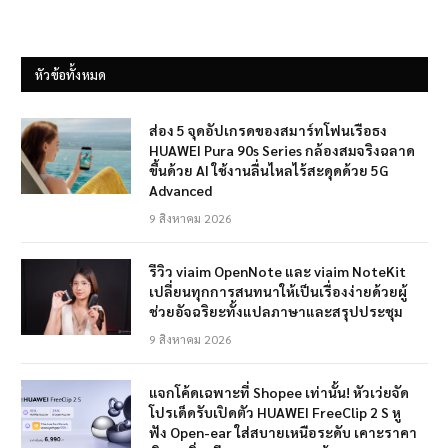
หัวข้อทั้งหมด
ส่อง 5 จุดอัปเกรดของสมาร์ทโฟนเรือธง
HUAWEI Pura 90s Series กล้องสมจริงฉลาด
ขึ้นด้วย AI ใช้งานลื่นไหลไร้สะดุดด้วย 5G
Advanced
9 สิงหาคม 2026
รีวิว viaim OpenNote และ viaim NoteKit
เปลี่ยนทุกการสนทนาให้เป็นเรื่องง่ายด้วยผู้
ช่วยอัจฉริยะทั้งแปลภาษาและสรุปประชุม
9 สิงหาคม 2026
แจกโค้ดเฉพาะที่ Shopee เท่านั้น! หัวเว่ยจัด
โปรเด็ดรับเปิดตัว HUAWEI FreeClip 2 S หู
ฟัง Open-ear ใส่สบายเหนือระดับ เคาะราคา