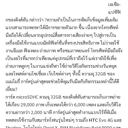
เอเชีย-
แปซิฟิ
กของคิงส์ตัน กล่าวว่า ?ความจำเป็นในการจัดเก็บข้อมูลเพิ่มเติม
แบบสามารถพกพาได้มีการขยายตัวมาก ขึ้น เนื่องจากโทรศัพท์
มือถือได้เปลี่ยนจากอุปกรณ์สื่อสารทางเสียงง่ายๆ ไปสู่การเป็น
เครื่องมือใช้งานแบบมัลติฟังก์ชั่นที่ทรงประสิทธิภาพ ไม่ว่าจะใช้
งานอีเมล ฟังเพลง ถ่ายภาพ หรือชมภาพยนตร์ โทรศัพท์มือถือจึง
เป็นอะไรที่มากกว่าเพียงแค่อุปกรณ์ที่เราถือไว้ แต่เรายังใช้เพื่อ
ถ่ายภาพลูกๆ ในงานแข่งกีฬา ใช้ถ่ายวิดีโอกิจกรรมช่วงวันหยุด
และโพสต์ตามโซเชี่ยล เว็บไซต์ต่างๆ ทั้งนี้ ความจุ 32GB ของ
เมมโมรี่ การ์ดรุ่นล่าสุดจะช่วยให้คุณรับมือกับกิจกรรมเหล่านี้ได้ดี
เยี่ยม?
การ์ด microSDHC ควมจุ 32GB ของคิงส์ตันสามารถเก็บภาพถ่าย
ได้เกือบ 29,000 ภาพ เก็บเพลงได้กว่า 6,000 เพลง และเก็บวิดีโอ
ความยาวกว่า 2,000 นาที การ์ดรุ่นล่าสุดทำงานแบบไร้ที่ติเมื่อ
ทดสอบใช้งานกับสมาร์ทโฟนรุ่นใหม่ๆ รวมถึง
HTC
Evo 4G และ
Shadow, โมโตโรล่า Droid X, RIM BlackBerry Bold 9000 และ