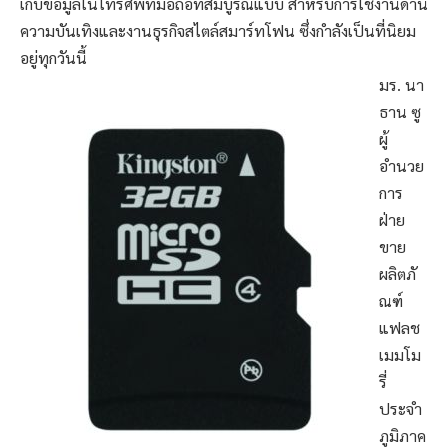
เก็บข้อมูลในโทรศัพท์มือถือที่สมบูรณ์แบบ สำหรับการใช้งานด้าน
ความบันเทิงและงานธุรกิจสไตล์สมาร์ทโฟน ซึ่งกำลังเป็นที่นิยม
อยู่ทุกวันนี้
มร. นา
ธาน ซู
ผู้
อำนวย
การ
ฝ่าย
ขาย
ผลิตภั
ณฑ์
แฟลช
เมมโม
รี่
ประจำ
ภูมิภาค