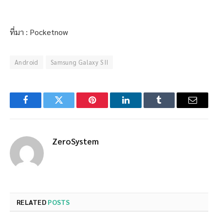
ที่มา : Pocketnow
Android
Samsung Galaxy S II
Facebook
Twitter
Pinterest
LinkedIn
Tumblr
Email
ZeroSystem
RELATED
POSTS