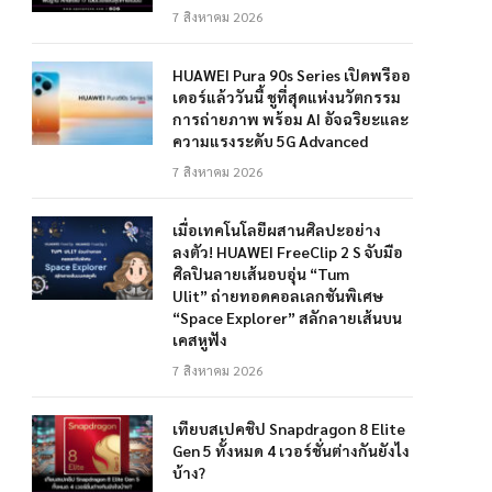
7 สิงหาคม 2026
HUAWEI Pura 90s Series เปิดพรีออ
เดอร์แล้ววันนี้ ชูที่สุดแห่งนวัตกรรม
การถ่ายภาพ พร้อม AI อัจฉริยะและ
ความแรงระดับ 5G Advanced
7 สิงหาคม 2026
เมื่อเทคโนโลยีผสานศิลปะอย่าง
ลงตัว! HUAWEI FreeClip 2 S จับมือ
ศิลปินลายเส้นอบอุ่น “Tum
Ulit” ถ่ายทอดคอลเลกชันพิเศษ
“Space Explorer” สลักลายเส้นบน
เคสหูฟัง
7 สิงหาคม 2026
เทียบสเปคชิป Snapdragon 8 Elite
Gen 5 ทั้งหมด 4 เวอร์ชั่นต่างกันยังไง
บ้าง?