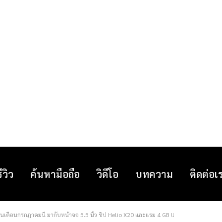
รีวิว
ค้นหามือถือ
วิดีโอ
บทความ
ติดต่อเ
ในเดือนกรกฏาคมนี้ มากับหน้าจอ 5.5 นิ้ว ชิป Helio X20 และแรม 4 GB !!