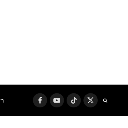
รา
Facebook
YouTube
TikTok
X
(Twitter)