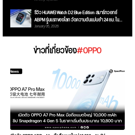
ต้น 13,999 บาท
รีวิว HUAWEI Watch D2 Blue Edition: สมาร์ทวอทช์
ABPM รุ่นแรกของโลก วัดความดันแม่นยำ 24 ชม. ใน
January 05, 2026
ดีไซน์สีน้ำเงินสุดสปอร์ต!
ข่าวที่เกี่ยวข้อง
#OPPO