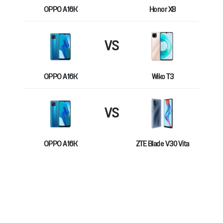
OPPO A16K
Honor X8
VS
OPPO A16K
Wiko T3
VS
OPPO A16K
ZTE Blade V30 Vita