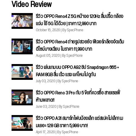
Video Review
รีวิว OPPO Reno4 Z 5G หน้าจอ 120Hz ลื่นปรื๊ด กล้อง
แจ่ม ใช้ 5G ได้ด้วย | ราคา 12,990 บาท
October 15, 2020 | By SpecPhone
รีวิว OPPO Reno4 ถ่ายรูปสวยชัด ฟีเจอร์กล้องจัดเต็ม
ดีไซน์บางเฉียบ ในราคา 11,990 บาท
August 05, 2020 | By SpecPhone
รีวิว เล่นเกมบน OPPO A92 ชิป Snapdragon 665 +
RAM 8GB ลื่น เร็ว แรง แค่ไหนไปดูกัน
July 03, 2020 | By SpecPhone
รีวิว OPPO Reno 3 Pro กับ 5 ข้อที่ควรซื้อ สายเซลฟี่
ห้ามพลาด!!
June 03, 2020 | By SpecPhone
รีวิว OPPO A31 สมาร์ทโฟนน้องเล็ก แต่สเปคไม่เล็ก! เม
มเยอะ 128 GB ราคา 5,999 บาท!
April 17, 2020 | By SpecPhone