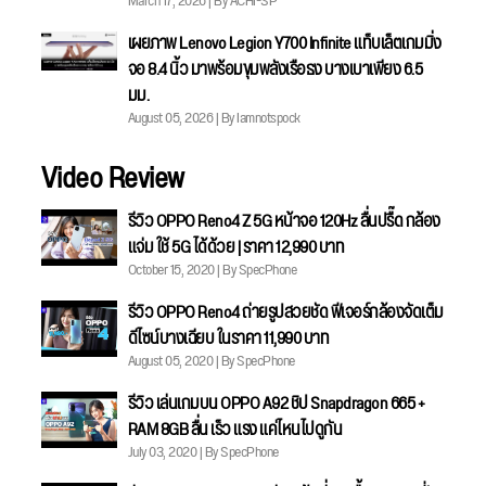
March 17, 2026 | By ACHI-SP
เผยภาพ Lenovo Legion Y700 Infinite แท็บเล็ตเกมมิ่ง
จอ 8.4 นิ้ว มาพร้อมขุมพลังเรือธง บางเบาเพียง 6.5
มม.
August 05, 2026 | By Iamnotspock
Video Review
รีวิว OPPO Reno4 Z 5G หน้าจอ 120Hz ลื่นปรื๊ด กล้อง
แจ่ม ใช้ 5G ได้ด้วย | ราคา 12,990 บาท
October 15, 2020 | By SpecPhone
รีวิว OPPO Reno4 ถ่ายรูปสวยชัด ฟีเจอร์กล้องจัดเต็ม
ดีไซน์บางเฉียบ ในราคา 11,990 บาท
August 05, 2020 | By SpecPhone
รีวิว เล่นเกมบน OPPO A92 ชิป Snapdragon 665 +
RAM 8GB ลื่น เร็ว แรง แค่ไหนไปดูกัน
July 03, 2020 | By SpecPhone