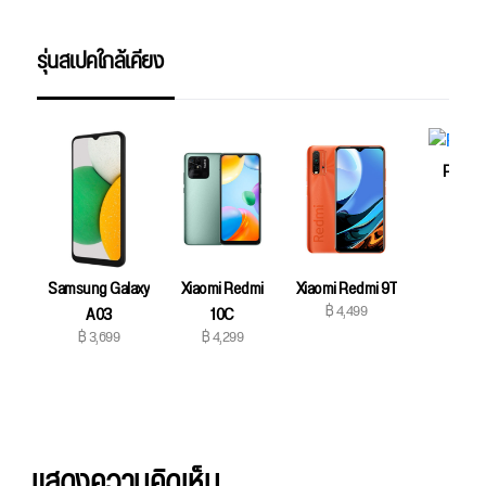
รุ่นสเปคใกล้เคียง
Poco 
฿ 4,49
Samsung Galaxy
Xiaomi Redmi
Xiaomi Redmi 9T
฿ 4,499
A03
10C
฿ 3,699
฿ 4,299
แสดงความคิดเห็น