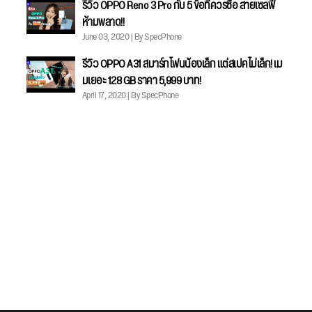
รีวิว OPPO Reno 3 Pro กับ 5 ข้อที่ควรซื้อ สายเซลฟี่
ห้ามพลาด!!
June 03, 2020 | By SpecPhone
รีวิว OPPO A31 สมาร์ทโฟนน้องเล็ก แต่สเปคไม่เล็ก! เม
มเยอะ 128 GB ราคา 5,999 บาท!
April 17, 2020 | By SpecPhone