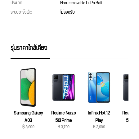
ประเภท
Non-removable Li-Po Batt
ระบบชาร์จเร็ว
ไม่รองรับ
รุ่นราคาใกล้เคียง
Samsung Galaxy
Realme Narzo
Infinix Hot 12
Realme N
A03
50i Prime
Play
50i Pri
฿ 3,699
฿ 3,799
฿ 3,999
฿ 4,19