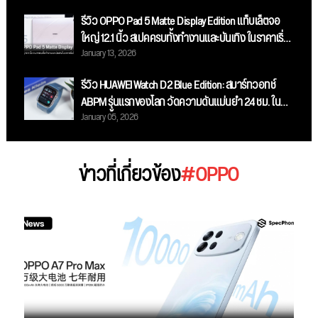
รีวิว OPPO Pad 5 Matte Display Edition แท็บเล็ตจอ
ใหญ่ 12.1 นิ้ว สเปคครบทั้งทำงานและบันเทิง ในราคาเริ่ม
January 13, 2026
ต้น 13,999 บาท
รีวิว HUAWEI Watch D2 Blue Edition: สมาร์ทวอทช์
ABPM รุ่นแรกของโลก วัดความดันแม่นยำ 24 ชม. ใน
January 05, 2026
ดีไซน์สีน้ำเงินสุดสปอร์ต!
ข่าวที่เกี่ยวข้อง
#OPPO