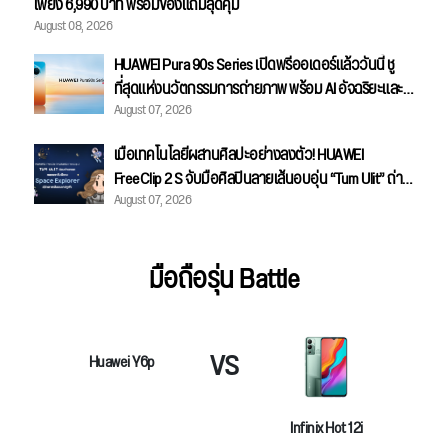
เพียง 6,990 บาท พร้อมของแถมสุดคุ้ม
August 08, 2026
HUAWEI Pura 90s Series เปิดพรีออเดอร์แล้ววันนี้ ชู
ที่สุดแห่งนวัตกรรมการถ่ายภาพ พร้อม AI อัจฉริยะและ
August 07, 2026
ความแรงระดับ 5G Advanced
เมื่อเทคโนโลยีผสานศิลปะอย่างลงตัว! HUAWEI
FreeClip 2 S จับมือศิลปินลายเส้นอบอุ่น “Tum Ulit” ถ่าย
August 07, 2026
ทอดคอลเลกชันพิเศษ "Space Explorer" สลักลายเส้นบน
เคสหูฟัง
มือถือรุ่น Battle
VS
Huawei Y6p
Infinix Hot 12i