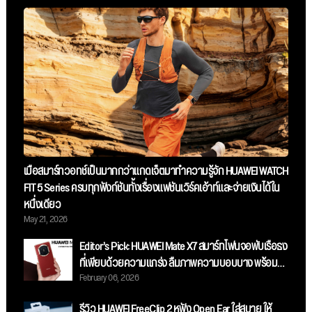
เมื่อสมาร์ทวอทช์เป็นมากกว่าแกดเจ็ตมาทำความรู้จัก HUAWEI WATCH
FIT 5 Series ครบทุกฟังก์ชันทั้งเรื่องแฟชันเวิร์คเอ้าท์และจ่ายเงินได้ใน
หนึ่งเดียว
May 21, 2026
Editor’s Pick: HUAWEI Mate X7 สมาร์ทโฟนจอพับเรือธง
ที่เพียบด้วยความแกร่ง ลืมภาพความบอบบาง พร้อม
February 06, 2026
กล้องระดับโปร เก็บทุกรายละเอียดและสมรรถนะระดับ
ท็อป
รีวิว HUAWEI FreeClip 2 หูฟัง Open Ear ใส่สบาย ให้