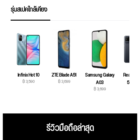
รุ่นสเปคใกล้เคียง
Infinix Hot 10
ZTE Blade A51
Samsung Galaxy
Realme N
฿ 3,590
฿ 3,699
A03
50i Pri
฿ 3,699
฿ 3,79
รีวิวมือถือล่าสุด