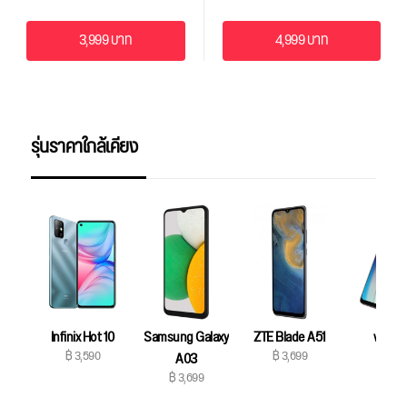
3,999 บาท
4,999 บาท
รุ่นราคาใกล้เคียง
Infinix Hot 10
Samsung Galaxy
ZTE Blade A51
vivo Y
฿ 3,590
฿ 3,699
฿ 3,79
A03
฿ 3,699