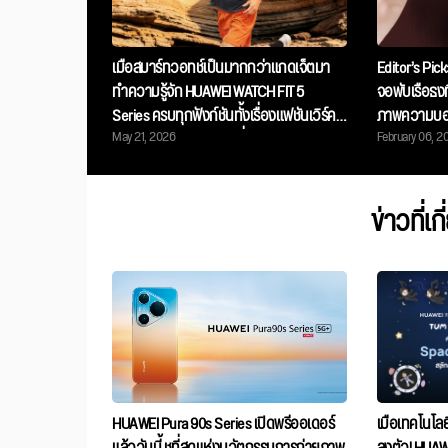
เมื่อสมาร์ทวอทช์เป็นมากกว่าแกดเจ็ตมา
Editor’s Pi
ทำความรู้จัก HUAWEI WATCH FIT 5
จอพับเรือธงท
Series ครบทุกฟังก์ชันทั้งเรื่องแฟชันเวิร์ค
ภาพความบอบ
May 21, 2026
February 06, 2
เอ้าท์และจ่ายเงินได้ในหนึ่งเดียว
เก็บทุกรายล
ข่าวที่เก
HUAWEI Pura 90s Series เปิดพรีออเดอร์
เมื่อเทคโนโ