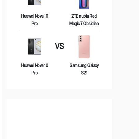
Huawei Nova 10
ZTE nubia Red
Pro
Magic 7 Obsidian
VS
Huawei Nova 10
Samsung Galaxy
Pro
S21