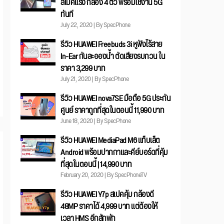
สเปคแรง กล้อง 4 ตัว พร้อมใช้งาน 5G
ทันที
July 22, 2020 | By SpecPhone
รีวิว HUAWEI Freebuds 3i หูฟังไร้สาย
In-Ear กันละอองน้ำ ตัดเสียงรบกวน ใน
ราคา 3,299 บาท
July 21, 2020 | By SpecPhone
รีวิว HUAWEI nova7SE มือถือ 5G ประกัน
ศูนย์ ราคาถูกที่สุดในตอนนี้ 11,990 บาท
June 18, 2020 | By SpecPhone
รีวิว HUAWEI MediaPad M6 แท็บเล็ต
Android พร้อมปากกาและคีย์บอร์ดที่คุ้ม
ที่สุดในตอนนี้ | 14,990 บาท
February 20, 2020 | By SpecPhoneTV
รีวิว HUAWEI Y7p สเปคคุ้ม กล้องดี
48MP ราคาได้ 4,999 บาท แต่ต้องให้
เวลา HMS อีกสักพัก