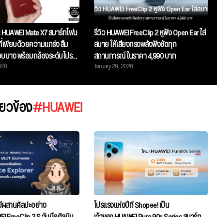
ck: HUAWEI Mate X7 สมาร์ทโฟน
รีวิว HUAWEI FreeClip 2 หูฟัง Open Ear ใส่
ี่เพียบด้วยความแกร่ง ลืม
สบาย ให้เสียงทรงพลังฟังชัดทุก
บาง พร้อมกล้องระดับโปร
สถานการณ์ ในราคา 4,990 บาท
026
January 29, 2026
ะเอียดและสมรรถนะระดับท็อป
ี่ยวข้อง
#HUAWEI
ลยีผสานศิลปะอย่าง
โปรแรงแห่งปีที่ Shopee! เป็น