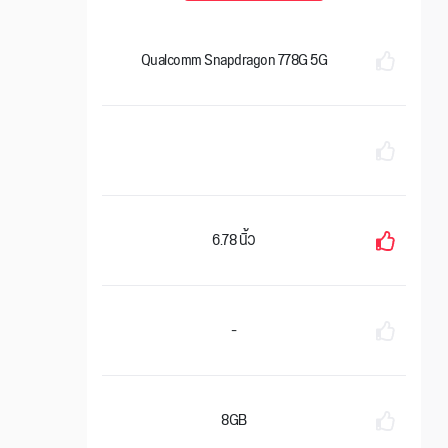
Qualcomm Snapdragon 778G 5G
6.78 นิ้ว
-
8GB