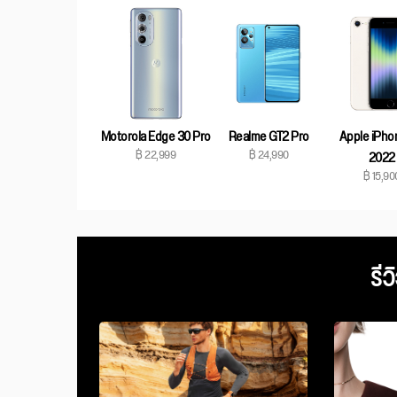
Motorola Edge 30 Pro
Realme GT2 Pro
Apple iPho
฿ 22,999
฿ 24,990
2022
฿ 15,90
รีว