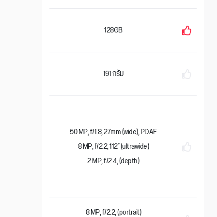
128GB
191 กรัม
50 MP, f/1.8, 27mm (wide), PDAF
8 MP, f/2.2, 112˚ (ultrawide)
2 MP, f/2.4, (depth)
8 MP, f/2.2, (portrait)