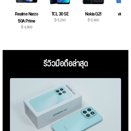
Realme Narzo
TCL 30 SE
Nokia G21
vivo T1x
฿ 5,290
฿ 5,490
฿ 5,69
50A Prime
฿ 4,999
รีวิวมือถือล่าสุด