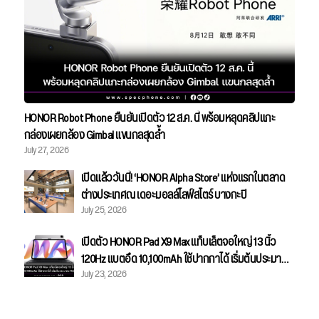
HONOR Robot Phone ยืนยันเปิดตัว 12 ส.ค. นี้ พร้อมหลุดคลิปแกะ
กล่องเผยกล้อง Gimbal แขนกลสุดล้ำ
July 27, 2026
เปิดแล้ววันนี้! ‘HONOR Alpha Store’ แห่งแรกในตลาด
ต่างประเทศณ เดอะมอลล์ไลฟ์สโตร์ บางกะปิ
July 25, 2026
เปิดตัว HONOR Pad X9 Max แท็บเล็ตจอใหญ่ 13 นิ้ว
120Hz แบตอึด 10,100mAh ใช้ปากกาได้ เริ่มต้นประมาณ
July 23, 2026
15,800 บาท