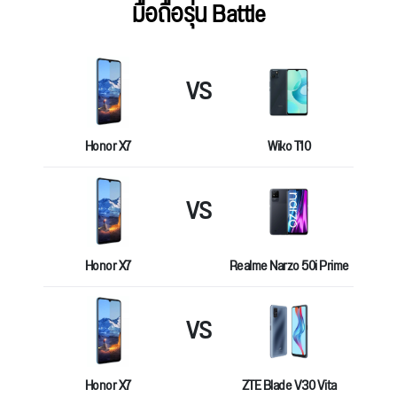
มือถือรุ่น Battle
VS
Honor X7
Wiko T10
VS
Honor X7
Realme Narzo 50i Prime
VS
Honor X7
ZTE Blade V30 Vita