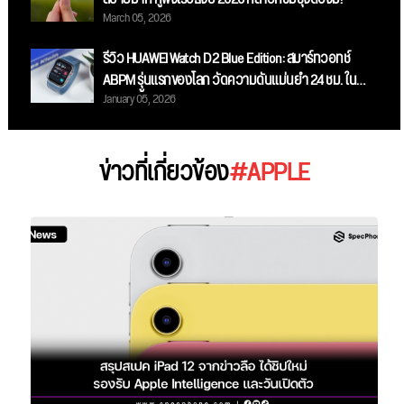
March 05, 2026
รีวิว HUAWEI Watch D2 Blue Edition: สมาร์ทวอทช์
ABPM รุ่นแรกของโลก วัดความดันแม่นยำ 24 ชม. ใน
January 05, 2026
ดีไซน์สีน้ำเงินสุดสปอร์ต!
ข่าวที่เกี่ยวข้อง
#APPLE