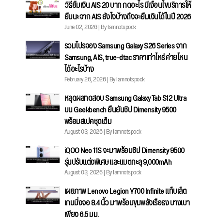
วิธียืมเงิน AIS 20 บาท กดอะไร มีเงื่อนไขบริการให้
ยืมนะจาก AIS ยังไงบ้างถึงจะยืมเงินได้ในปี 2026
June 02, 2026 | By Iamnotspock
รวมโปรจอง Samsung Galaxy S26 Series จาก
Samsung, AIS, true-dtac ราคาเท่าไหร่ ค่ายไหน
ได้อะไรบ้าง
February 26, 2026 | By Iamnotspock
หลุดผลทดสอบ Samsung Galaxy Tab S12 Ultra
บน Geekbench ยืนยันชิป Dimensity 9500
พร้อมสเปคชุดเต็ม
August 03, 2026 | By Iamnotspock
iQOO Neo 11S จะมาพร้อมชิป Dimensity 9500
รุ่นปรับแต่งพิเศษ และแบตทะลุ 9,000mAh
August 03, 2026 | By Iamnotspock
เผยภาพ Lenovo Legion Y700 Infinite แท็บเล็ต
เกมมิ่งจอ 8.4 นิ้ว มาพร้อมขุมพลังเรือธง บางเบา
เพียง 6.5 มม.