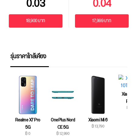
0.03
0.04
18,900 บาท
17,999 บาท
รุ่นราคาใกล้เคียง
Xiaomi M
PRO 
฿ 13,
Realme X7 Pro
OnePlus Nord
Xiaomi Mi 6
฿ 13,790
5G
CE 5G
฿ 0
฿ 12,990