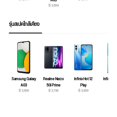
A03
฿ 3,699
รุ่นสเปคใกล้เคียง
Samsung Galaxy
Realme Narzo
Infinix Hot 12
Infinix No
฿ 4,19
A03
50i Prime
Play
฿ 3,699
฿ 3,799
฿ 3,999