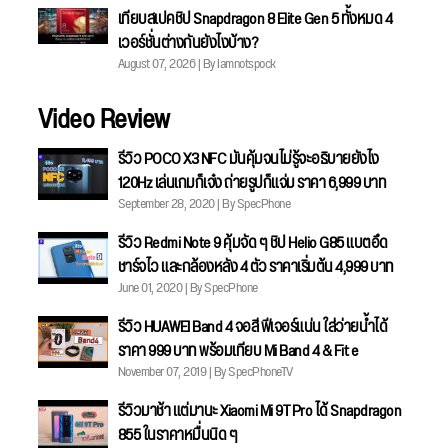
เทียบสเปคชิป Snapdragon 8 Elite Gen 5 ทั้งหมด 4
เวอร์ชั่นต่างกันยังไงบ้าง?
August 07, 2026 | By Iamnotspock
Video Review
รีวิว POCO X3 NFC มันคุ้มจนไม่รู้จะอธิบายยังไง
120Hz เล่นเกมก็เจ๋ง ถ่ายรูปก็แจ่ม ราคา 6,999 บาท
September 28, 2020 | By SpecPhone
รีวิว Redmi Note 9 คุ้มจัด ๆ ชิป Helio G85 แบตอึด
ชาร์จไว และกล้องหลัง 4 ตัว ราคาเริ่มต้น 4,999 บาท
June 01, 2020 | By SpecPhone
รีวิว HUAWEI Band 4 จอสี ฟีเจอร์แน่น ใส่ว่ายน้ำได้
ราคา 999 บาท พร้อมเทียบ Mi Band 4 & Fit e
November 07, 2019 | By SpecPhoneTV
รีวิวมาช้า แต่มานะ Xiaomi Mi 9T Pro ได้ Snapdragon
855 ในราคาหมื่นนิด ๆ