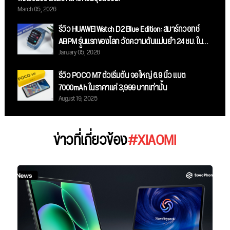
March 05, 2026
รีวิว HUAWEI Watch D2 Blue Edition: สมาร์ทวอทช์
ABPM รุ่นแรกของโลก วัดความดันแม่นยำ 24 ชม. ใน
January 05, 2026
ดีไซน์สีน้ำเงินสุดสปอร์ต!
รีวิว POCO M7 ตัวเริ่มต้น จอใหญ่ 6.9 นิ้ว แบต
7000mAh ในราคาแค่ 3,999 บาทเท่านั้น
August 19, 2025
ข่าวที่เกี่ยวข้อง
#XIAOMI