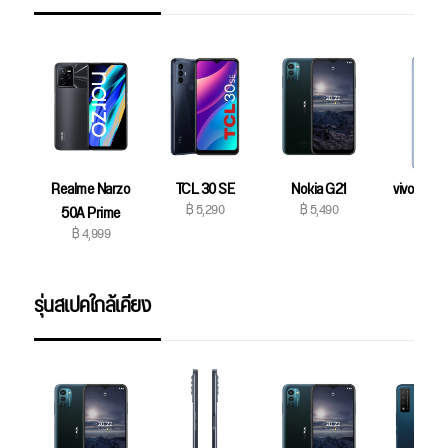
Realme Narzo
TCL 30 SE
Nokia G21
vivo Y21 (
฿ 5,290
฿ 5,490
฿ 5,69
50A Prime
฿ 4,999
รุ่นสเปคใกล้เคียง