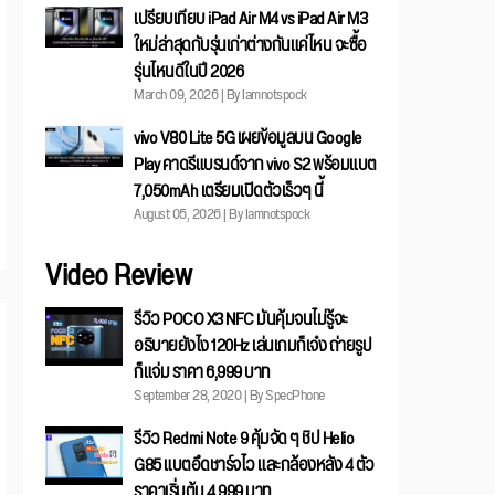
เปรียบเทียบ iPad Air M4 vs iPad Air M3
ใหม่ล่าสุดกับรุ่นเก่าต่างกันแค่ไหน จะซื้อ
รุ่นไหนดีในปี 2026
March 09, 2026 | By Iamnotspock
vivo V80 Lite 5G เผยข้อมูลบน Google
Play คาดรีแบรนด์จาก vivo S2 พร้อมแบต
7,050mAh เตรียมเปิดตัวเร็วๆ นี้
August 05, 2026 | By Iamnotspock
Video Review
รีวิว POCO X3 NFC มันคุ้มจนไม่รู้จะ
อธิบายยังไง 120Hz เล่นเกมก็เจ๋ง ถ่ายรูป
ก็แจ่ม ราคา 6,999 บาท
September 28, 2020 | By SpecPhone
รีวิว Redmi Note 9 คุ้มจัด ๆ ชิป Helio
G85 แบตอึดชาร์จไว และกล้องหลัง 4 ตัว
ราคาเริ่มต้น 4,999 บาท