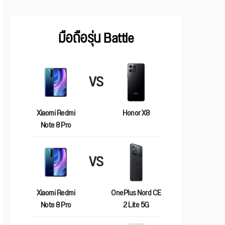
มือถือรุ่น Battle
VS
Xiaomi Redmi
Honor X8
Note 8 Pro
VS
Xiaomi Redmi
OnePlus Nord CE
Note 8 Pro
2 Lite 5G