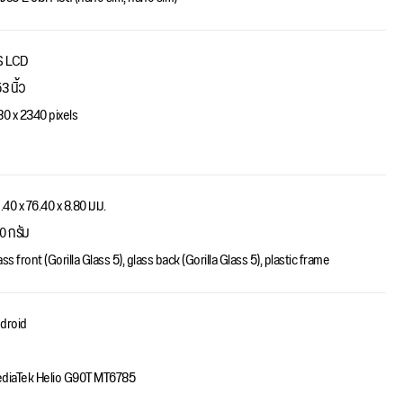
S LCD
3 นิ้ว
80 x 2340 pixels
1.40 x 76.40 x 8.80 มม.
0 กรัม
ss front (Gorilla Glass 5), glass back (Gorilla Glass 5), plastic frame
droid
diaTek Helio G90T MT6785