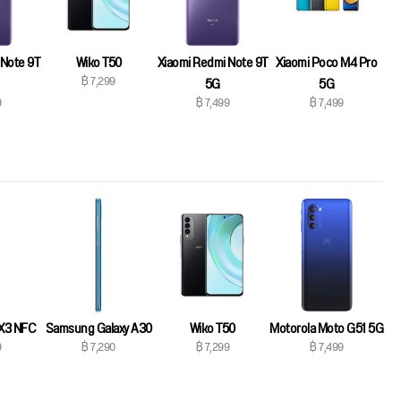
 Note 9T
Wiko T50
Xiaomi Redmi Note 9T
Xiaomi Poco M4 Pro
฿ 7,299
5G
5G
9
฿ 7,499
฿ 7,499
 X3 NFC
Wiko T50
Motorola Moto G51 5G
Samsung Galaxy A30
9
฿ 7,299
฿ 7,499
฿ 7,290