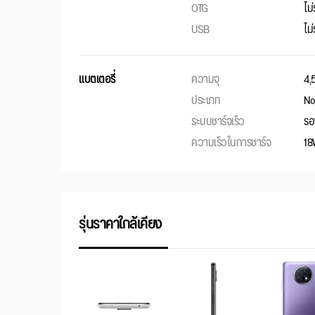
OTG
ไม
USB
ไม
แบตเตอรี่
ความจุ
4,
ประเภท
No
ระบบชาร์จเร็ว
รอ
ความเร็วในการชาร์จ
18
รุ่นราคาใกล้เคียง