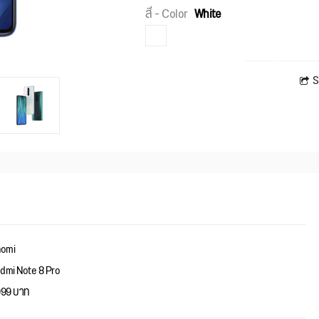
สี - Color
White
S
aomi
dmi Note 8 Pro
999 บาท