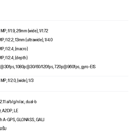
 MP, f/1.9, 26mm (wide), 1/1.72
P, f/2.2, 13mm (ultrawide), 1/4.0
MP, f/2.4, (macro)
MP, f/2.4, (depth)
@30fps, 1080p@30/60/120fps, 720p@960fps, gyro-EIS
MP, f/2.0, (wide), 1/3
2.11 a/b/g/n/ac, dual-b
0, A2DP, LE
th A-GPS, GLONASS, GALI
งรับ