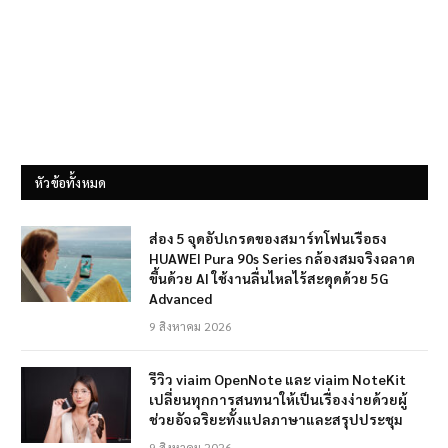
หัวข้อทั้งหมด
ส่อง 5 จุดอัปเกรดของสมาร์ทโฟนเรือธง
HUAWEI Pura 90s Series กล้องสมจริงฉลาด
ขึ้นด้วย AI ใช้งานลื่นไหลไร้สะดุดด้วย 5G
Advanced
9 สิงหาคม 2026
รีวิว viaim OpenNote และ viaim NoteKit
เปลี่ยนทุกการสนทนาให้เป็นเรื่องง่ายด้วยผู้
ช่วยอัจฉริยะทั้งแปลภาษาและสรุปประชุม
9 สิงหาคม 2026