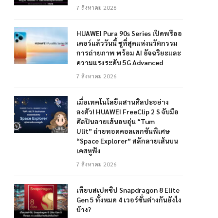
7 สิงหาคม 2026
HUAWEI Pura 90s Series เปิดพรีออ
เดอร์แล้ววันนี้ ชูที่สุดแห่งนวัตกรรม
การถ่ายภาพ พร้อม AI อัจฉริยะและ
ความแรงระดับ 5G Advanced
7 สิงหาคม 2026
เมื่อเทคโนโลยีผสานศิลปะอย่าง
ลงตัว! HUAWEI FreeClip 2 S จับมือ
ศิลปินลายเส้นอบอุ่น “Tum
Ulit” ถ่ายทอดคอลเลกชันพิเศษ
“Space Explorer” สลักลายเส้นบน
เคสหูฟัง
7 สิงหาคม 2026
เทียบสเปคชิป Snapdragon 8 Elite
Gen 5 ทั้งหมด 4 เวอร์ชั่นต่างกันยังไง
บ้าง?