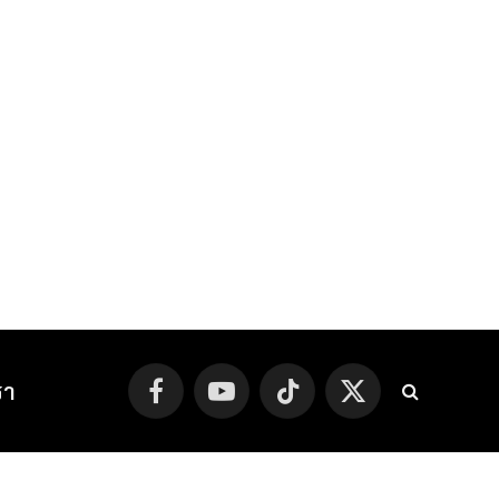
รา
Facebook
YouTube
TikTok
X
(Twitter)