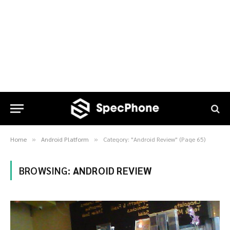
Home
Android Platform
Category: "Android Review" (Page 65)
»
»
BROWSING:
ANDROID REVIEW