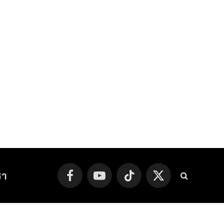
รา
Facebook
YouTube
TikTok
X
(Twitter)