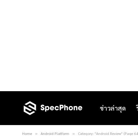
ข่าวล่าสุด
Home
Android Platform
Category: "Android Review" (Page 64
»
»