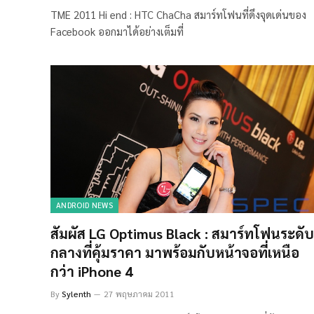
TME 2011 Hi end : HTC ChaCha สมาร์ทโฟนที่ดึงจุดเด่นของ
Facebook ออกมาได้อย่างเต็มที่
ANDROID NEWS
สัมผัส LG Optimus Black : สมาร์ทโฟนระดับ
กลางที่คุ้มราคา มาพร้อมกับหน้าจอที่เหนือ
กว่า iPhone 4
By
Sylenth
27 พฤษภาคม 2011