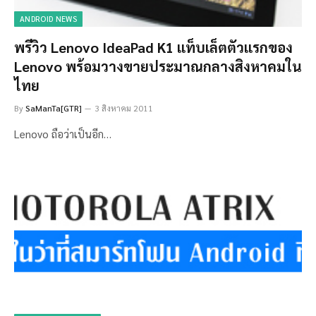
ANDROID NEWS
พรีวิว Lenovo IdeaPad K1 แท็บเล็ตตัวแรกของ
Lenovo พร้อมวางขายประมาณกลางสิงหาคมใน
ไทย
By
SaManTa[GTR]
3 สิงหาคม 2011
Lenovo ถือว่าเป็นอีก…