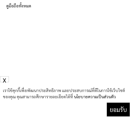
ดูมือถือทั้งหมด
X
เราใช้คุกกี้เพื่อพัฒนาประสิทธิภาพ และประสบการณ์ที่ดีในการใช้เว็บไซต์
ของคุณ คุณสามารถศึกษารายละเอียดได้ที่
นโยบายความเป็นส่วนตัว
ยอมรับ