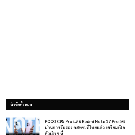
หัวข้อทั้งหมด
POCO C95 Pro และ Redmi Note 17 Pro 5G
ผ่านการรับรอง กสทช. ที่ไทยแล้ว เตรียมเปิด
ตัวเร็วๆ นี้