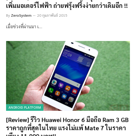
เพิ่มมอเตอร์ไฟฟ้า ถ่ายฟรุ้งฟริ้งง่ายกว่าเดิมอีก !!
By
ZeroSystem
20 กุมภาพันธ์ 2015
เมื่อช่วงที่ผ่านมา เ…
ANDROID PLATFORM
[Review] รีวิว Huawei Honor 6 มือถือ Ram 3 GB
ราคาถูกที่สุดในไทย แรงไม่แพ้ Mate 7 ในราคา
เพียง 11,900 บาท!!