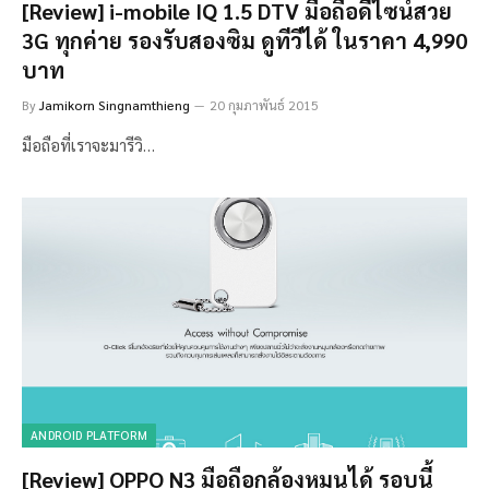
[Review] i-mobile IQ 1.5 DTV มือถือดีไซน์สวย
3G ทุกค่าย รองรับสองซิม ดูทีวีได้ ในราคา 4,990
บาท
By
Jamikorn Singnamthieng
20 กุมภาพันธ์ 2015
มือถือที่เราจะมารีวิ…
ANDROID PLATFORM
[Review] OPPO N3 มือถือกล้องหมุนได้ รอบนี้