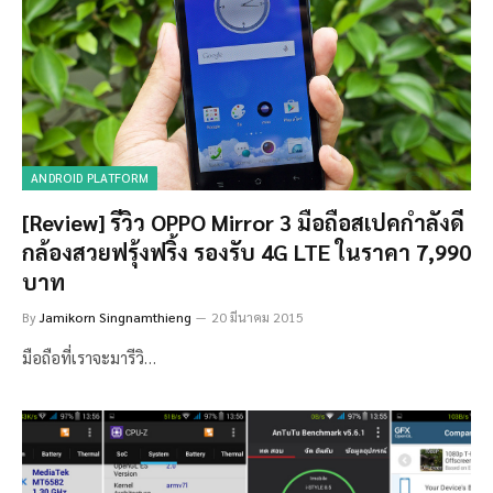
ANDROID PLATFORM
[Review] รีวิว OPPO Mirror 3 มือถือสเปคกำลังดี
กล้องสวยฟรุ้งฟริ้ง รองรับ 4G LTE ในราคา 7,990
บาท
By
Jamikorn Singnamthieng
20 มีนาคม 2015
มือถือที่เราจะมารีวิ…