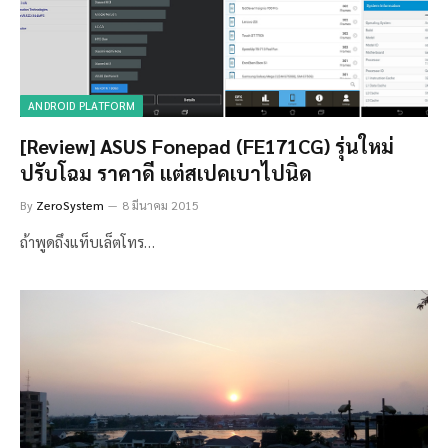
ANDROID PLATFORM
[Review] ASUS Fonepad (FE171CG) รุ่นใหม่
ปรับโฉม ราคาดี แต่สเปคเบาไปนิด
By
ZeroSystem
8 มีนาคม 2015
ถ้าพูดถึงแท็บเล็ตโทร…