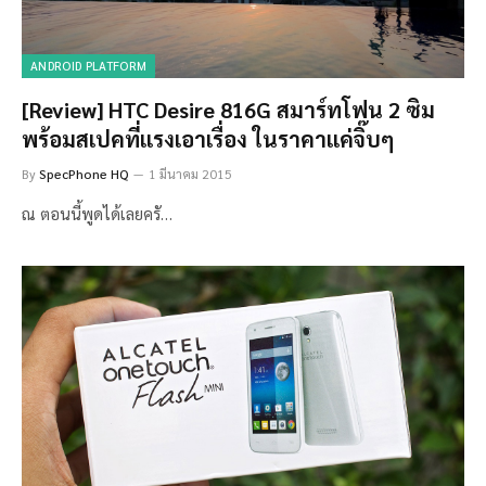
ANDROID PLATFORM
[Review] HTC Desire 816G สมาร์ทโฟน 2 ซิม
พร้อมสเปคที่แรงเอาเรื่อง ในราคาแค่จิ๊บๆ
By
SpecPhone HQ
1 มีนาคม 2015
ณ ตอนนี้พูดได้เลยครั…