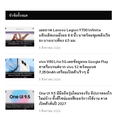
หัวข้อทั้งหมด
เผยภาพ Lenovo Legion Y700 Infinite
แท็บเล็ตเกมมิ่งจอ 8.4 นิ้ว มาพร้อมขุมพลังเรือ
ธง บางเบาเพียง 6.5 มม.
5 สิงหาคม 2026
vivo V80 Lite 5G เผยข้อมูลบน Google Play
คาดรีแบรนด์จาก vivo S2 พร้อมแบต
7,050mAh เตรียมเปิดตัวเร็วๆ นี้
5 สิงหาคม 2026
One UI 9.5 มีมือถือรุ่นไหนรองรับ อัปเกรดอะไร
ใหม่บ้าง ทั้งดีไซน์และฟีเจอร์การใช้งาน คาด
เปิดตัวต้นปี 2027
5 สิงหาคม 2026