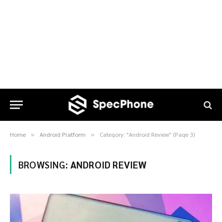
Home
Android Platform
Category: "Android Review" (Page 3)
»
»
BROWSING:
ANDROID REVIEW