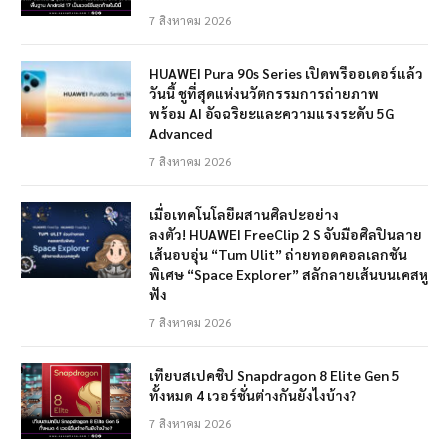
7 สิงหาคม 2026
HUAWEI Pura 90s Series เปิดพรีออเดอร์แล้ว
วันนี้ ชูที่สุดแห่งนวัตกรรมการถ่ายภาพ
พร้อม AI อัจฉริยะและความแรงระดับ 5G
Advanced
7 สิงหาคม 2026
เมื่อเทคโนโลยีผสานศิลปะอย่าง
ลงตัว! HUAWEI FreeClip 2 S จับมือศิลปินลาย
เส้นอบอุ่น “Tum Ulit” ถ่ายทอดคอลเลกชัน
พิเศษ “Space Explorer” สลักลายเส้นบนเคสหู
ฟัง
7 สิงหาคม 2026
เทียบสเปคชิป Snapdragon 8 Elite Gen 5
ทั้งหมด 4 เวอร์ชั่นต่างกันยังไงบ้าง?
7 สิงหาคม 2026