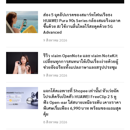
ส่อง 5 จุดอัปเกรดของสมาร์ทโฟนเรือธง
HUAWEI Pura 90s Series กล้องสมจริงฉลาด
ขึ้นด้วย AI ใช้งานลื่นไหลไร้สะดุดด้วย 5G
Advanced
9 สิงหาคม 2026
รีวิว viaim OpenNote และ viaim NoteKit
เปลี่ยนทุกการสนทนาให้เป็นเรื่องง่ายด้วยผู้
ช่วยอัจฉริยะทั้งแปลภาษาและสรุปประชุม
9 สิงหาคม 2026
แจกโค้ดเฉพาะที่ Shopee เท่านั้น! หัวเว่ยจัด
โปรเด็ดรับเปิดตัว HUAWEI FreeClip 2 S หู
ฟัง Open-ear ใส่สบายเหนือระดับ เคาะราคา
พิเศษเริ่มเพียง 6,990 บาท พร้อมของแถมสุด
คุ้ม
8 สิงหาคม 2026