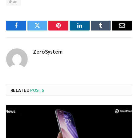
iPad
Facebook
Twitter
Pinterest
LinkedIn
Tumblr
Email
ZeroSystem
RELATED
POSTS