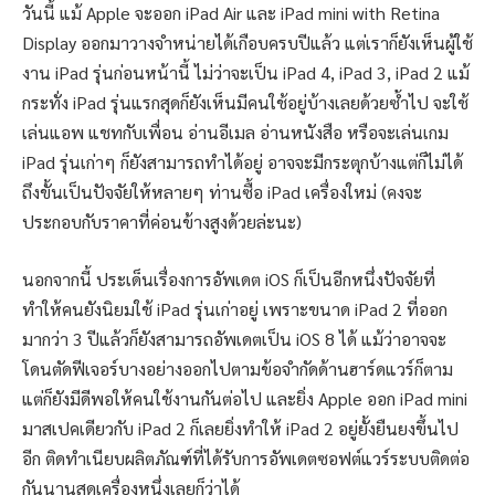
วันนี้ แม้ Apple จะออก iPad Air และ iPad mini with Retina
Display ออกมาวางจำหน่ายได้เกือบครบปีแล้ว แต่เราก็ยังเห็นผู้ใช้
งาน iPad รุ่นก่อนหน้านี้ ไม่ว่าจะเป็น iPad 4, iPad 3, iPad 2 แม้
กระทั่ง iPad รุ่นแรกสุดก็ยังเห็นมีคนใช้อยู่บ้างเลยด้วยซ้ำไป จะใช้
เล่นแอพ แชทกับเพื่อน อ่านอีเมล อ่านหนังสือ หรือจะเล่นเกม
iPad รุ่นเก่าๆ ก็ยังสามารถทำได้อยู่ อาจจะมีกระตุกบ้างแต่ก็ไม่ได้
ถึงขั้นเป็นปัจจัยให้หลายๆ ท่านซื้อ iPad เครื่องใหม่ (คงจะ
ประกอบกับราคาที่ค่อนข้างสูงด้วยล่ะนะ)
นอกจากนี้ ประเด็นเรื่องการอัพเดต iOS ก็เป็นอีกหนึ่งปัจจัยที่
ทำให้คนยังนิยมใช้ iPad รุ่นเก่าอยู่ เพราะขนาด iPad 2 ที่ออก
มากว่า 3 ปีแล้วก็ยังสามารถอัพเดตเป็น iOS 8 ได้ แม้ว่าอาจจะ
โดนตัดฟีเจอร์บางอย่างออกไปตามข้อจำกัดด้านฮาร์ดแวร์ก็ตาม
แต่ก็ยังมีดีพอให้คนใช้งานกันต่อไป และยิ่ง Apple ออก iPad mini
มาสเปคเดียวกับ iPad 2 ก็เลยยิ่งทำให้ iPad 2 อยู่ยั้งยืนยงขึ้นไป
อีก ติดทำเนียบผลิตภัณฑ์ที่ได้รับการอัพเดตซอฟต์แวร์ระบบติดต่อ
กันนานสุดเครื่องหนึ่งเลยก็ว่าได้