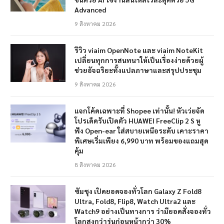
Advanced
9 สิงหาคม 2026
รีวิว viaim OpenNote และ viaim NoteKit
เปลี่ยนทุกการสนทนาให้เป็นเรื่องง่ายด้วยผู้
ช่วยอัจฉริยะทั้งแปลภาษาและสรุปประชุม
9 สิงหาคม 2026
แจกโค้ดเฉพาะที่ Shopee เท่านั้น! หัวเว่ยจัด
โปรเด็ดรับเปิดตัว HUAWEI FreeClip 2 S หู
ฟัง Open-ear ใส่สบายเหนือระดับ เคาะราคา
พิเศษเริ่มเพียง 6,990 บาท พร้อมของแถมสุด
คุ้ม
8 สิงหาคม 2026
ซัมซุง เปิดยอดจองทั่วโลก Galaxy Z Fold8
Ultra, Fold8, Flip8, Watch Ultra2 และ
Watch9 อย่างเป็นทางการ ว่ามียอดสั่งจองทั่ว
โลกสูงกว่ารุ่นก่อนหน้ากว่า 30%